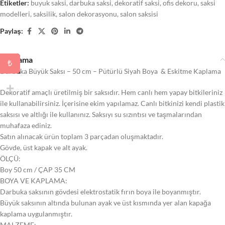
Etiketler:
buyuk saksi
,
darbuka saksi
,
dekoratif saksi
,
ofis dekoru
,
saksi
modelleri
,
saksilik
,
salon dekorasyonu
,
salon saksisi
Paylaş:
Açıklama
₺
Darbuka Büyük Saksı – 50 cm – Pütürlü Siyah Boya & Eskitme Kaplama
Dekoratif amaçlı üretilmiş bir saksıdır. Hem canlı hem yapay bitkileriniz
ile kullanabilirsiniz. İçerisine ekim yapılamaz. Canlı bitkinizi kendi plastik
saksısı ve altlığı ile kullanınız. Saksıyı su sızıntısı ve taşmalarından
muhafaza ediniz.
Satın alınacak ürün toplam 3 parçadan oluşmaktadır.
Gövde, üst kapak ve alt ayak.
ÖLÇÜ:
Boy 50 cm / ÇAP 35 CM
BOYA VE KAPLAMA:
Darbuka saksının gövdesi elektrostatik fırın boya ile boyanmıştır.
Büyük saksının altında bulunan ayak ve üst kısmında yer alan kapağa
kaplama uygulanmıştır.
MALZEME: