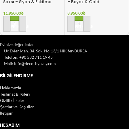
Saksı – Siyah & Eskitme
– Beyaz & Gold
11.950,00
₺
8.950,00
₺
SEPETE EKLE
SEPETE EKLE
Evinize değer katar
Üç Evler Mah. 34. Sok. No:13/1 Nilüfer/BURSA
Telefon: +90 532 711 19 45
Mail: info@decorbyozay.com
BILGILENDIRME
Hakkımızda
Teslimat Bilgileri
Gizlilik İlkeleri
Şartlar ve Koşullar
İletişim
HESABIM