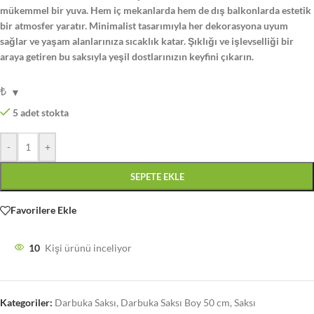
mükemmel bir yuva. Hem iç mekanlarda hem de dış balkonlarda estetik
bir atmosfer yaratır. Minimalist tasarımıyla her dekorasyona uyum
sağlar ve yaşam alanlarınıza sıcaklık katar. Şıklığı ve işlevselliği bir
araya getiren bu saksıyla yeşil dostlarınızın keyfini çıkarın.
₺
5 adet stokta
-
+
SEPETE EKLE
Favorilere Ekle
10
Kişi ürünü inceliyor
Kategoriler:
Darbuka Saksı
,
Darbuka Saksı Boy 50 cm
,
Saksı