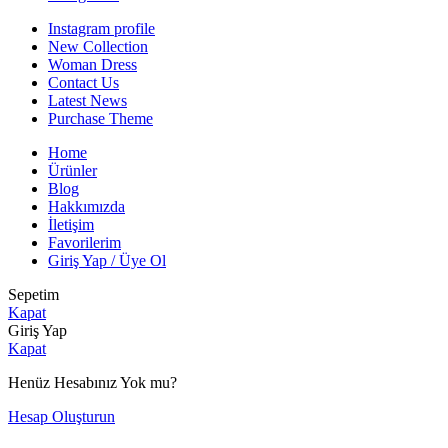
Instagram profile
New Collection
Woman Dress
Contact Us
Latest News
Purchase Theme
Home
Ürünler
Blog
Hakkımızda
İletişim
Favorilerim
Giriş Yap / Üye Ol
Sepetim
Kapat
Giriş Yap
Kapat
Henüz Hesabınız Yok mu?
Hesap Oluşturun