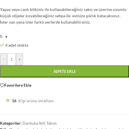
Yapay veya canlı bitkiniz ile kullanabileceğiniz saksı ve üzerine uyumlu
küçük objeler koyabileceğiniz sehpa ile evinize şıklık katacaksınız.
İster yan yana ister farklı yerlerde kullanabilirsiniz.
₺
4 adet stokta
-
+
SEPETE EKLE
Favorilere Ekle
16
Kişi ürünü inceliyor
Kategoriler:
Darbuka İkili Takım