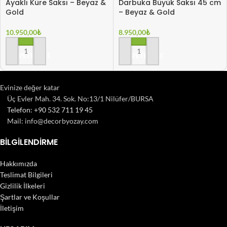
Ayaklı Küre Saksı – Beyaz &
Darbuka Büyük Saksı 45 cm
Gold
– Beyaz & Gold
10.950,00
₺
8.950,00
₺
SEPETE EKLE
SEPETE EKLE
Evinize değer katar
Üç Evler Mah. 34. Sok. No:13/1 Nilüfer/BURSA
Telefon: +90 532 711 19 45
Mail: info@decorbyozay.com
BILGILENDIRME
Hakkımızda
Teslimat Bilgileri
Gizlilik İlkeleri
Şartlar ve Koşullar
İletişim