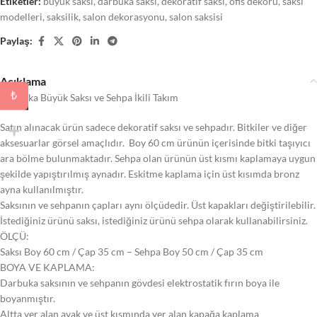
Etiketler:
buyuk saksi
,
darbuka saksi
,
dekoratif saksi
,
ofis dekoru
,
saksi
modelleri
,
saksilik
,
salon dekorasyonu
,
salon saksisi
Paylaş:
Açıklama
₺
Darbuka Büyük Saksı ve Sehpa İkili Takım
Satın alınacak ürün sadece dekoratif saksı ve sehpadır. Bitkiler ve diğer
aksesuarlar görsel amaçlıdır. Boy 60 cm ürünün içerisinde bitki taşıyıcı
ara bölme bulunmaktadır. Sehpa olan ürünün üst kısmı kaplamaya uygun
şekilde yapıştırılmış aynadır. Eskitme kaplama için üst kısımda bronz
ayna kullanılmıştır.
Saksının ve sehpanın çapları aynı ölçüdedir. Üst kapakları değiştirilebilir.
İstediğiniz ürünü saksı, istediğiniz ürünü sehpa olarak kullanabilirsiniz.
ÖLÇÜ:
Saksı Boy 60 cm / Çap 35 cm – Sehpa Boy 50 cm / Çap 35 cm
BOYA VE KAPLAMA:
Darbuka saksının ve sehpanın gövdesi elektrostatik fırın boya ile
boyanmıştır.
Altta yer alan ayak ve üst kısmında yer alan kapağa kaplama