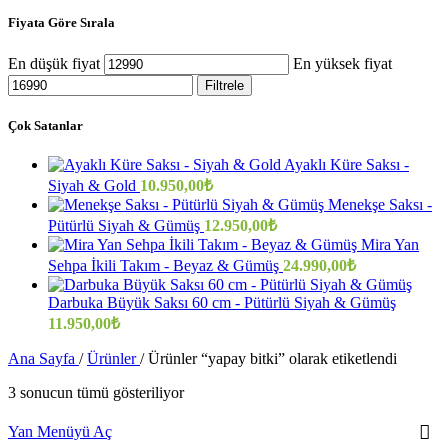
Fiyata Göre Sırala
En düşük fiyat
En yüksek fiyat
Filtrele
Çok Satanlar
Ayaklı Küre Saksı -
Siyah & Gold
10.950,00
₺
Menekşe Saksı -
Pütürlü Siyah & Gümüş
12.950,00
₺
Mira Yan
Sehpa İkili Takım - Beyaz & Gümüş
24.990,00
₺
Darbuka Büyük Saksı 60 cm - Pütürlü Siyah & Gümüş
11.950,00
₺
Ana Sayfa
/
Ürünler
/
Ürünler “yapay bitki” olarak etiketlendi
3 sonucun tümü gösteriliyor
Yan Menüyü Aç