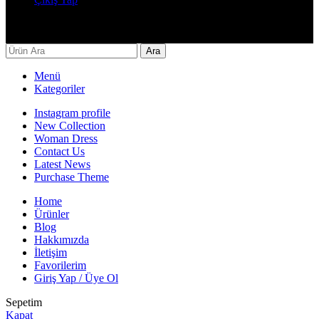
Decor By Özay Her hakkı saklıdır. Tasarım by Beşer Ajans
Ara
Menü
Kategoriler
Instagram profile
New Collection
Woman Dress
Contact Us
Latest News
Purchase Theme
Home
Ürünler
Blog
Hakkımızda
İletişim
Favorilerim
Giriş Yap / Üye Ol
Sepetim
Kapat