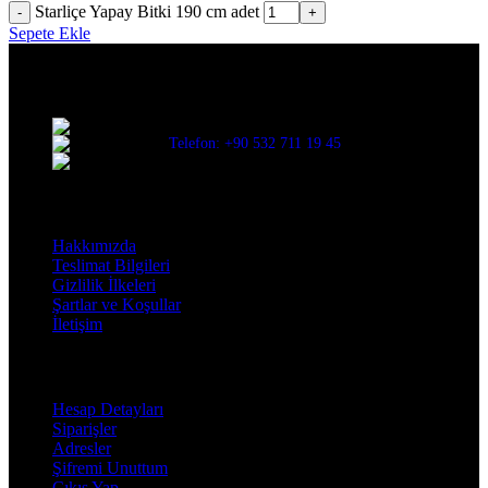
Starliçe Yapay Bitki 190 cm adet
-
+
Sepete Ekle
Evinize değer katar
Üç Evler Mah. 34. Sok. No:13/1 Nilüfer/BURSA
Telefon: +90 532 711 19 45
Mail: info@decorbyozay.com
Bilgilendirme
Hakkımızda
Teslimat Bilgileri
Gizlilik İlkeleri
Şartlar ve Koşullar
İletişim
Hesabım
Hesap Detayları
Siparişler
Adresler
Şifremi Unuttum
Çıkış Yap