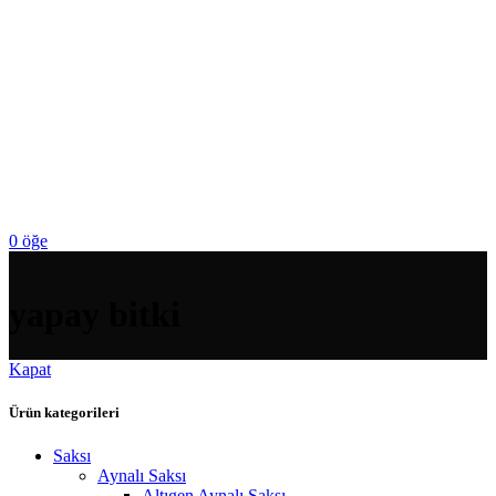
0
öğe
yapay bitki
Kapat
Ürün kategorileri
Saksı
Aynalı Saksı
Altıgen Aynalı Saksı